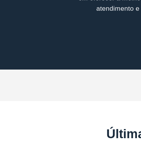
atendimento e 
Últim