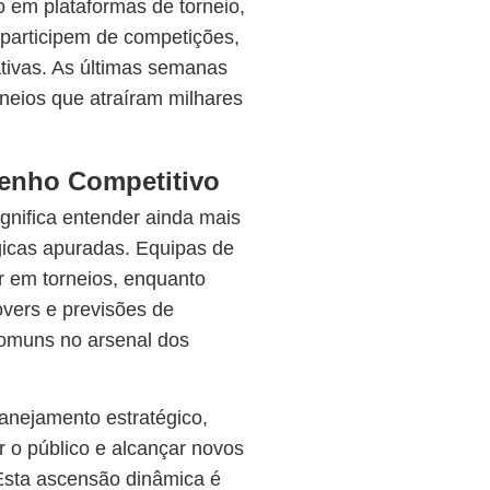
 em plataformas de torneio,
 participem de competições,
ivas. As últimas semanas
neios que atraíram milhares
enho Competitivo
ignifica entender ainda mais
gicas apuradas. Equipas de
r em torneios, enquanto
overs e previsões de
omuns no arsenal dos
anejamento estratégico,
 o público e alcançar novos
Esta ascensão dinâmica é