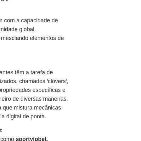
em com a capacidade de
nidade global.
 mesclando elementos de
antes têm a tarefa de
izados, chamados 'clovers',
propriedades específicas e
leiro de diversas maneiras.
a que mistura mecânicas
a digital de ponta.
t
s como
sportvipbet
,