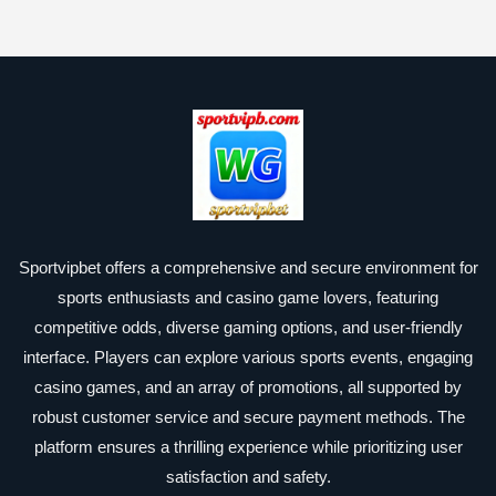
Sportvipbet offers a comprehensive and secure environment for
sports enthusiasts and casino game lovers, featuring
competitive odds, diverse gaming options, and user-friendly
interface. Players can explore various sports events, engaging
casino games, and an array of promotions, all supported by
robust customer service and secure payment methods. The
platform ensures a thrilling experience while prioritizing user
satisfaction and safety.