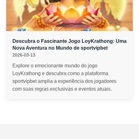
Descubra o Fascinante Jogo LoyKrathong: Uma
Nova Aventura no Mundo de sportvipbet
2026-03-13
Explore o emocionante mundo do jogo
LoyKrathong e descubra como a plataforma
sportvipbet amplia a experiência dos jogadores
com suas regras exclusivas e eventos atuais.