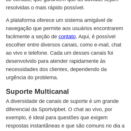
resolvidas o mais rápido possível.
A plataforma oferece um sistema amigável de
navegação que permite aos usuários encontrarem
facilmente a seção de
contato
. Aqui, é possível
escolher entre diversos canais, como e-mail, chat
ao vivo e telefone. Cada um desses canais foi
desenvolvido para atender rapidamente às
necessidades dos clientes, dependendo da
urgência do problema.
Suporte Multicanal
A diversidade de canais de suporte é um grande
diferencial da Sportvipbet. O chat ao vivo, por
exemplo, é ideal para questões que exigem
respostas instantâneas e que são comuns no dia a