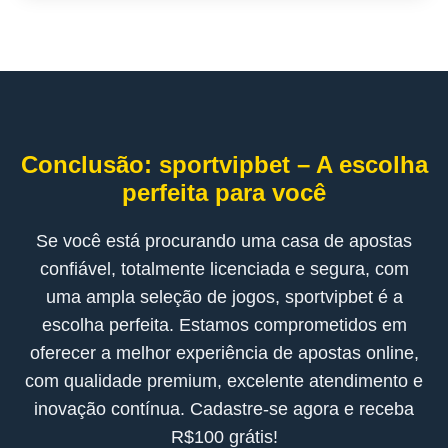
Conclusão: sportvipbet – A escolha
perfeita para você
Se você está procurando uma casa de apostas
confiável, totalmente licenciada e segura, com
uma ampla seleção de jogos, sportvipbet é a
escolha perfeita. Estamos comprometidos em
oferecer a melhor experiência de apostas online,
com qualidade premium, excelente atendimento e
inovação contínua. Cadastre-se agora e receba
R$100 grátis!