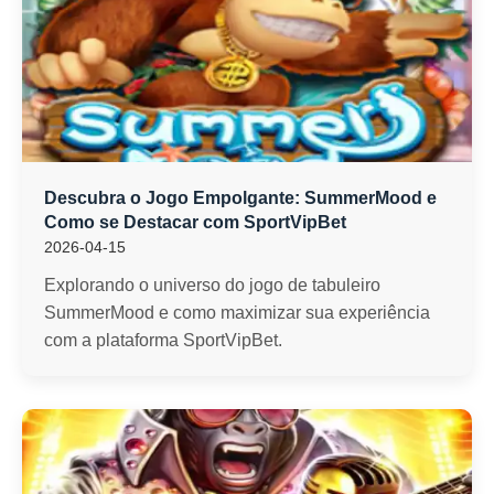
Descubra o Jogo Empolgante: SummerMood e
Como se Destacar com SportVipBet
2026-04-15
Explorando o universo do jogo de tabuleiro
SummerMood e como maximizar sua experiência
com a plataforma SportVipBet.