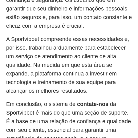
confiança e segurança. Os usuários querem
garantir que seu dinheiro e informações pessoais
estão seguros e, para isso, um contato constante e
eficaz com a empresa é crucial.
A Sportvipbet compreende essas necessidades e,
por isso, trabalhou arduamente para estabelecer
um serviço de atendimento ao cliente de alta
qualidade. Na medida em que esta área se
expande, a plataforma continua a investir em
tecnologia e treinamento de sua equipe para
alcançar os melhores resultados.
Em conclusão, o sistema de
contate-nos
da
Sportvipbet é mais do que uma seção de suporte.
É a base de uma relação de confiança e qualidade
com seu cliente, essencial para garantir uma