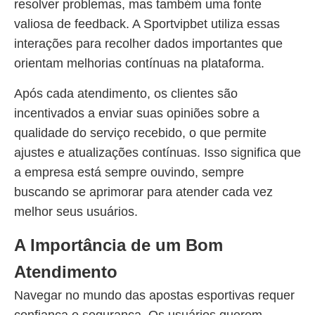
resolver problemas, mas também uma fonte
valiosa de feedback. A Sportvipbet utiliza essas
interações para recolher dados importantes que
orientam melhorias contínuas na plataforma.
Após cada atendimento, os clientes são
incentivados a enviar suas opiniões sobre a
qualidade do serviço recebido, o que permite
ajustes e atualizações contínuas. Isso significa que
a empresa está sempre ouvindo, sempre
buscando se aprimorar para atender cada vez
melhor seus usuários.
A Importância de um Bom
Atendimento
Navegar no mundo das apostas esportivas requer