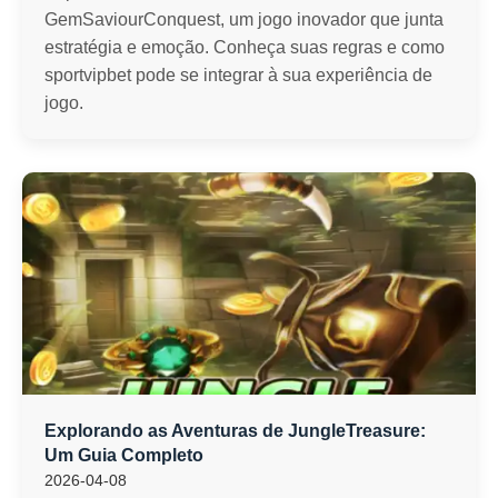
GemSaviourConquest, um jogo inovador que junta
estratégia e emoção. Conheça suas regras e como
sportvipbet pode se integrar à sua experiência de
jogo.
Explorando as Aventuras de JungleTreasure:
Um Guia Completo
2026-04-08