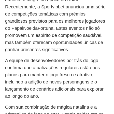
Recentemente, a Sportvipbet anunciou uma série
de competições temáticas com prêmios
grandiosos previstos para os melhores jogadores
do PapaiNoeldaFortuna. Estes eventos não só
promovem um espírito de competição saudável,
mas também oferecem oportunidades únicas de
ganhar presentes significativos.
A equipe de desenvolvedores por trás do jogo
confirma que atualizações regulares estão nos
planos para manter o jogo fresco e atrativo,
incluindo a adição de novos personagens e o
lançamento de cenários adicionais para explorar
ao longo do ano.
Com sua combinação de mágica natalina e a