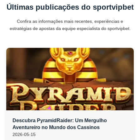
Últimas publicações do sportvipbet
Confira as informações mais recentes, experiências e
estratégias de apostas da equipe especialista do sportvipbet.
Descubra PyramidRaider: Um Mergulho
Aventureiro no Mundo dos Cassinos
2026-05-15