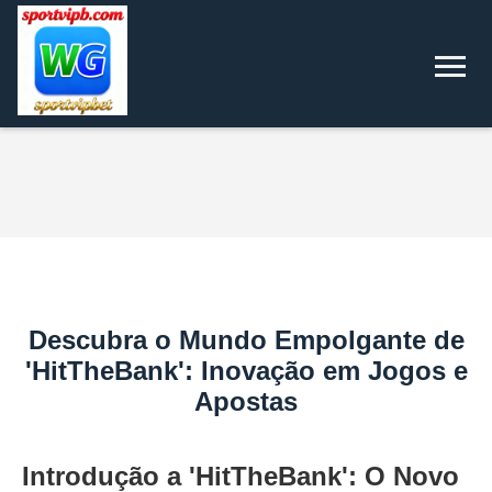
Descubra o Mundo Empolgante de
'HitTheBank': Inovação em Jogos e
Apostas
Introdução a 'HitTheBank': O Novo