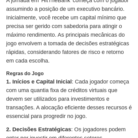
A jornada em 'HitTheBank' começa com o jogador
assumindo a posição de um executivo bancário.
Inicialmente, você recebe um capital mínimo que
precisa ser gerido com sabedoria para atingir o
máximo rendimento. As principais mecânicas do
jogo envolvem a tomada de decisões estratégicas
rápidas, considerando fatores de risco e retorno
em cada escolha.
Regras do Jogo
1. Inícios e Capital Inicial
: Cada jogador começa
com uma quantia fixa de créditos virtuais que
devem ser utilizados para investimentos e
transações. A alocação eficiente desses recursos é
essencial para progredir no jogo.
2. Decisões Estratégicas
: Os jogadores podem