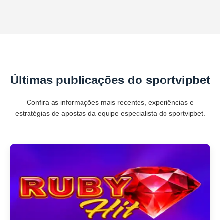
Últimas publicações do sportvipbet
Confira as informações mais recentes, experiências e
estratégias de apostas da equipe especialista do sportvipbet.