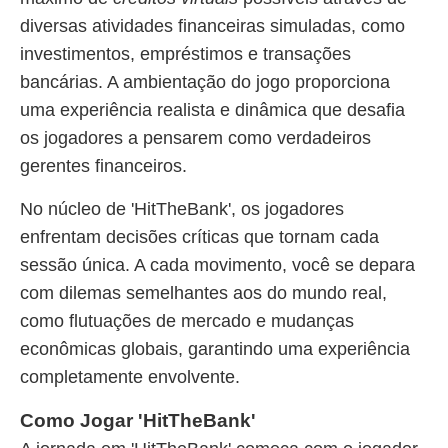
diversas atividades financeiras simuladas, como
investimentos, empréstimos e transações
bancárias. A ambientação do jogo proporciona
uma experiência realista e dinâmica que desafia
os jogadores a pensarem como verdadeiros
gerentes financeiros.
No núcleo de 'HitTheBank', os jogadores
enfrentam decisões críticas que tornam cada
sessão única. A cada movimento, você se depara
com dilemas semelhantes aos do mundo real,
como flutuações de mercado e mudanças
econômicas globais, garantindo uma experiência
completamente envolvente.
Como Jogar 'HitTheBank'