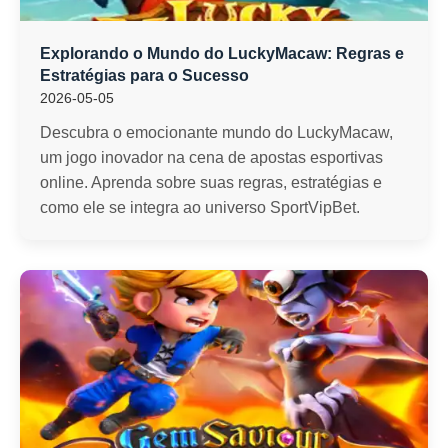
Explorando o Mundo do LuckyMacaw: Regras e
Estratégias para o Sucesso
2026-05-05
Descubra o emocionante mundo do LuckyMacaw,
um jogo inovador na cena de apostas esportivas
online. Aprenda sobre suas regras, estratégias e
como ele se integra ao universo SportVipBet.