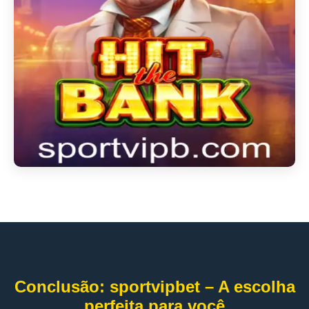
Conclusão: sportvipbet – A escolha
perfeita para você