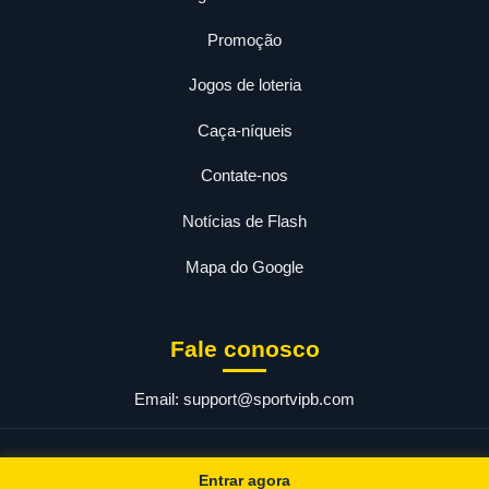
Promoção
Jogos de loteria
Caça-níqueis
Contate-nos
Notícias de Flash
Mapa do Google
Fale conosco
Email:
support@sportvipb.com
© 2026 sportvipbet. Todos os direitos reservados.
Entrar agora