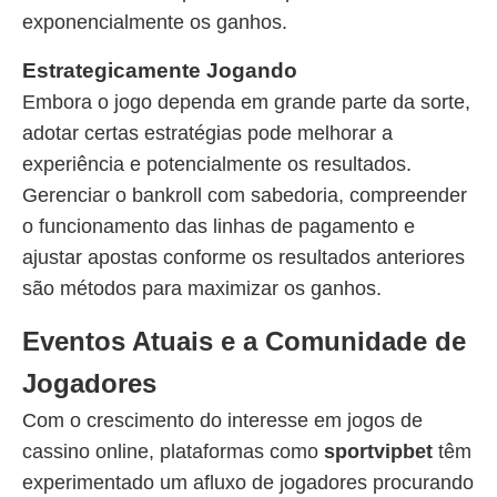
exponencialmente os ganhos.
Estrategicamente Jogando
Embora o jogo dependa em grande parte da sorte,
adotar certas estratégias pode melhorar a
experiência e potencialmente os resultados.
Gerenciar o bankroll com sabedoria, compreender
o funcionamento das linhas de pagamento e
ajustar apostas conforme os resultados anteriores
são métodos para maximizar os ganhos.
Eventos Atuais e a Comunidade de
Jogadores
Com o crescimento do interesse em jogos de
cassino online, plataformas como
sportvipbet
têm
experimentado um afluxo de jogadores procurando