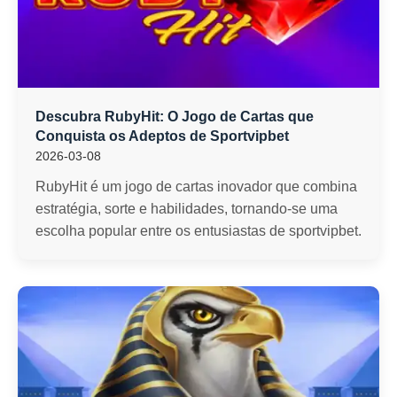
Descubra RubyHit: O Jogo de Cartas que
Conquista os Adeptos de Sportvipbet
2026-03-08
RubyHit é um jogo de cartas inovador que combina
estratégia, sorte e habilidades, tornando-se uma
escolha popular entre os entusiastas de sportvipbet.